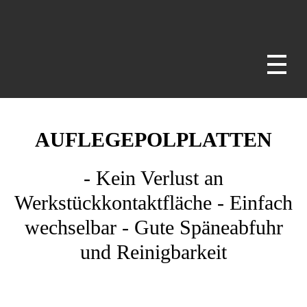
SAV – power. people. passion.
magnets - chucks - fixtures
AUFLEGEPOLPLATTEN
- Kein Verlust an
Werkstückkontaktfläche - Einfach
wechselbar - Gute Späneabfuhr
und Reinigbarkeit