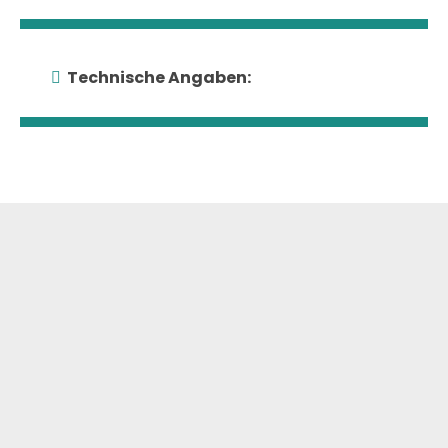
Technische Angaben:
KONTAKT
Sie haben
Fragen zu
diesem Produkt?