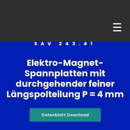
SAV – power. people. passion.
magnets - chucks - fixtures
SAV 243.41
Elektro-Magnet-
Spannplatten mit
durchgehender feiner
Längspolteilung P = 4 mm
Datenblatt Download