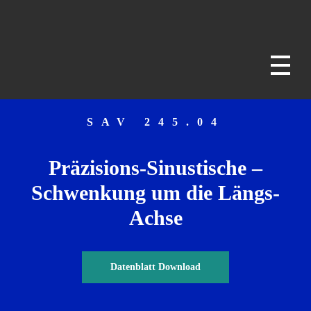
SAV – power. people. passion.
magnets - chucks - fixtures
SAV 245.04
Präzisions-Sinustische –
Schwenkung um die Längs-
Achse
Datenblatt Download