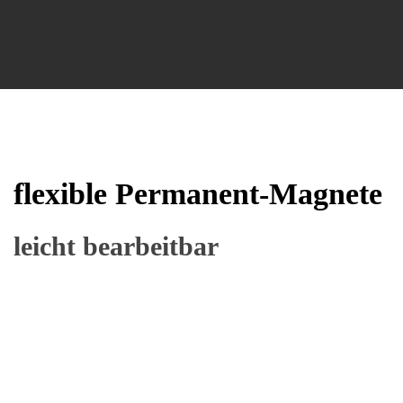
SAV – power. people. passion.
magnets - chucks - fixtures
flexible Permanent-Mag
leicht bearbeitbar