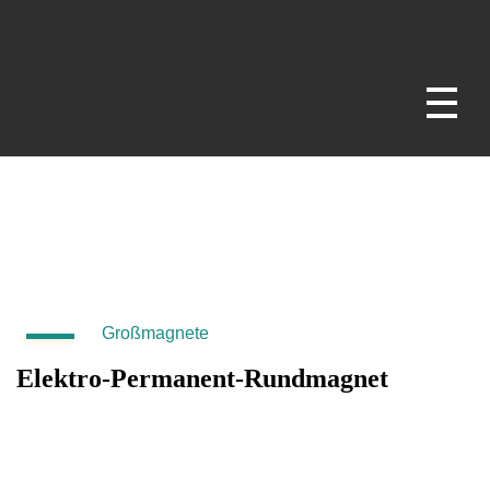
SAV – power. people. passion.
magnets - chucks - fixtures
Großmagnete
Elektro-Permanent-Rundmagnet